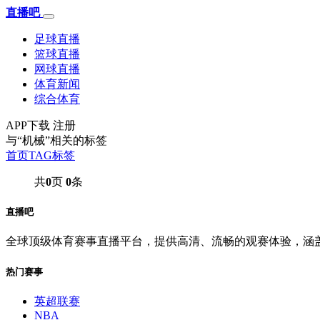
直播吧
足球直播
篮球直播
网球直播
体育新闻
综合体育
APP下载
注册
与
“机械”
相关的标签
首页
TAG标签
共
0
页
0
条
直播吧
全球顶级体育赛事直播平台，提供高清、流畅的观赛体验，涵
热门赛事
英超联赛
NBA